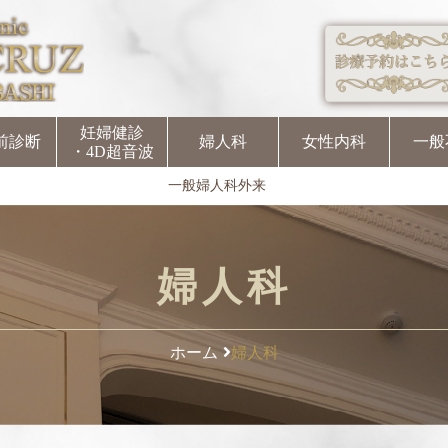
妊婦健診
前診断
婦人科
女性内科
一般
・4D超音波
一般婦人科外来
婦人科
ホーム
婦人科